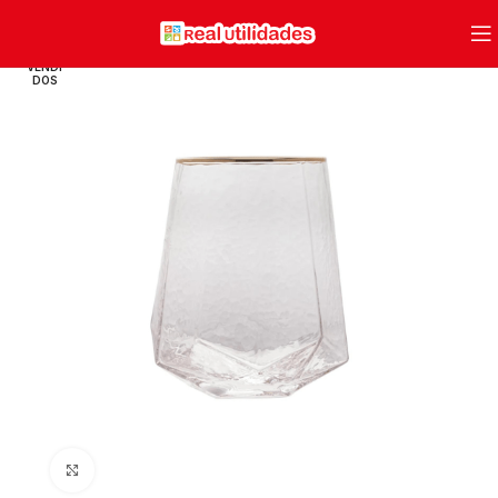
VENDI
DOS
Clique para ampliar