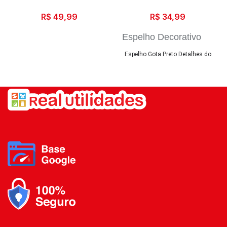
R$
49,99
R$
34,99
Espelho Decorativo
Gota
Espelho Gota Preto Detalhes do
Produto: - Material: pp 84 g +
vidro 270 g - medidas: espelho:
39,0 X 26,0 x 2,0 cm (LxAxP)
corrente: 30 cm - peso: 375 g -
Embalagem com 1 peça ...