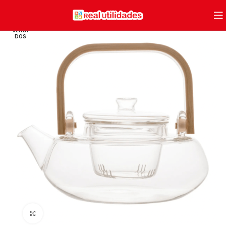
VENDI
DOS
Clique para ampliar