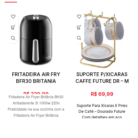
FRITADEIRA AIR FRY
SUPORTE P/XICARAS
BFR30 BRITANIA
CAFFE FUTURE DR – M
R$
329,99
R$
69,99
Fritadeira Air Fryer Britânia Bfr30
Antiaderente 3l 1000w 220v
Suporte Para Xícaras E Pires
Praticidade na sua cozinha com a
De Café – Dourado Future
Fritadeira Air Fryer Britânia
Com detalhes em aço
BFR30 Antiaderente 3L 1000W.
carbono, o Suporte Para
São 1000W de potência e
Xícaras e
capacidade total de 3L para você
Pires De Café – Dourado