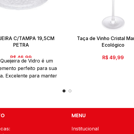
JEIRA C/TAMPA 19,5CM
Taça de Vinho Cristal Ma
PETRA
Ecológico
R$
46,99
R$
49,99
 Queijeira de Vidro é um
mento perfeito para sua
a. Excelente para manter
jo longe da poeira e dos
os. Para manter um sabor
al, os queijos são mais
eciados à temperatura
e. Esta Queijeira de vidro
TO
MENU
te que o queijo alcance a
ratura ideal sem secar.
icas:
Institucional