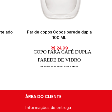
rtelado
Par de copos Copos parede dupla
100 ML
R$
24,99
Po
COPO PARA CAFÉ DUPLA
PAREDE DE VIDRO
Por
BOROSSILICATO
RESISTENTE A CALOR 100ml
des
gos
OCOPO PARA CAFÉ DA
WOLFF POSSUEM A
ÁREA DO CLIENTE
INSPIRAÇÃO CATIVANTE DO
DESIGN TRADICIONAL
Informações de entrega
CHINÊS EM MATERIAL