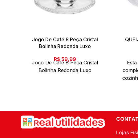
Jogo De Café 8 Peça Cristal
QUEI
Bolinha Redonda Luxo
R$
59,99
Jogo De Café 8 Peça Cristal
Esta
Bolinha Redonda Luxo
comple
cozinh
quei
inset
ide
apr
ambient
CONTA
permi
tempe
Lojas Fís