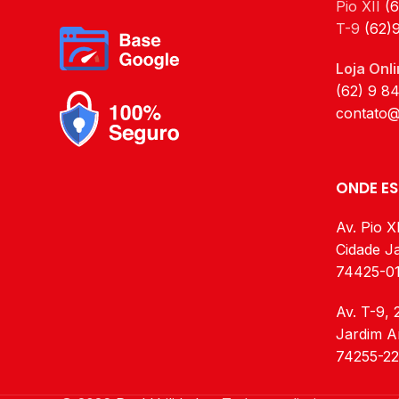
Pio XII
(
T-9
(62)
Loja Onli
(62) 9 8
contato@
ONDE E
Av. Pio XI
Cidade Ja
74425-0
Av. T-9, 
Jardim A
74255-2