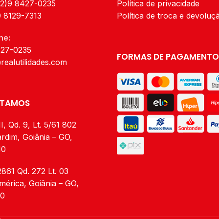
62)9 8427-0235
Política de privacidade
9 8129-7313
Política de troca e devoluç
ne:
427-0235
FORMAS DE PAGAMENTO
realutilidades.com
STAMOS
I, Qd. 9, Lt. 5/61 802
rdim, Goiânia – GO,
10
2861 Qd. 272 Lt. 03
mérica, Goiânia – GO,
20