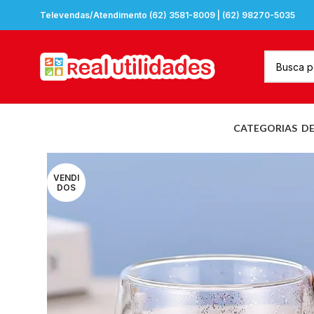
Televendas/Atendimento (62) 3581-8009 | (62) 98270-5035
CATEGORIAS
D
VENDI
DOS