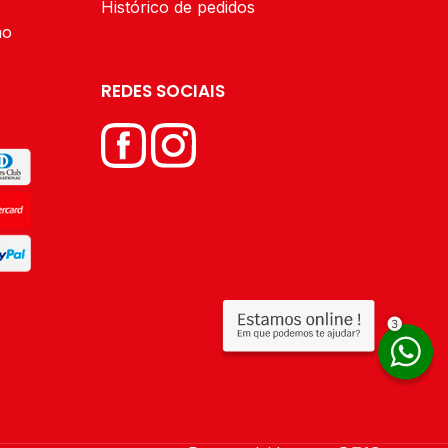
Histórico de pedidos
BOROSSILICATO. UM
ão
PRODUTO QUE COMBINA
TÉCNICA E INTELIGÊNCIA
REDES SOCIAIS
EM CAMADAS,
POSSIBILITANDO A
CONSERVAÇÃO DA
TEMPERATURA POR MAIS
TEMPO E EVITANDO
POSSÍVEIS QUEIMADURAS
DURANTE O SEU USO.
ACRESCENTE O TOQUE
MODERNO E REFINADO AO
SERVIÇO DE MESA E
CONQUISTE SUAS VISITAS
COM O PRIMOR WOLFF.