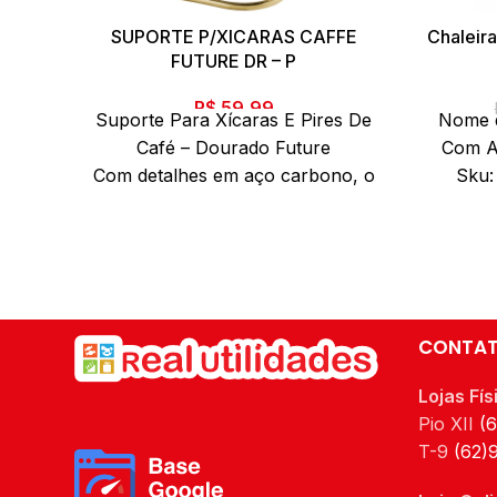
SUPORTE P/XICARAS CAFFE
Chaleir
FUTURE DR – P
R$
59,99
Suporte Para Xícaras E Pires De
Nome d
Café – Dourado Future
Com Ap
Com detalhes em aço carbono, o
Sku:
Suporte Para Xícaras e
7896
Pires De Café – Dourado Future
Comp
tem
Erg
beleza e modernidade, deixando
embal
os seus
bege Qu
cafés e chás mais sofisticados e
CONTA
mais organizados.
Lojas Fís
Pio XII
(
Além do tradicional tratamento
T-9
(62)
superficial da Future -
onde são aplicadas até 4 camadas