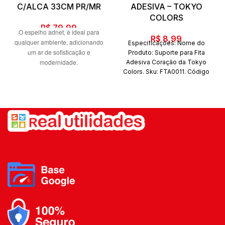
C/ALCA 33CM PR/MR
ADESIVA – TOKYO
COLORS
R$
79,99
O espelho adnet, é ideal para
R$
8,99
qualquer ambiente, adicionando
Especificações: Nome do
um ar de sofisticação e
Produto: Suporte para Fita
modernidade.
Adesiva Coração da Tokyo
Medidas: 33cm
Colors. Sku: FTA0011. Código
de barras: 789913990054.
Marca: Tokyo Colors.
A EdCasa Decor é uma loja de
Composição: Plástico.
decoração localizada Na Vila
Conteúdo da embalagem: 01
Gilda em Santo André sp.
Suporte para Fita Adesiva e 01
Transparência e honestidade é a
Fita adesiva. Quantidade de
base do nosso relacionamento
peças: 02 peças
com nossos clientes, compre com
a segurança de ter uma loja física
de fácil acesso para a resolução
de qualquer problema.