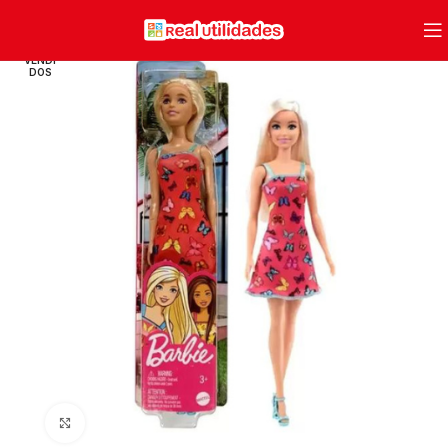
VENDI
DOS
Clique para ampliar