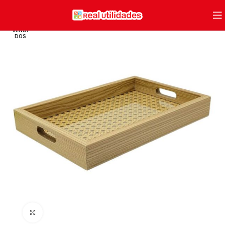
VENDI
DOS
Clique para ampliar