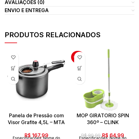
AVALIAÇÕES (0)
ENVIO E ENTREGA
PRODUTOS RELACIONADOS
-28%
Panela de Pressão com
MOP GIRATORIO SPIN
Visor Grafite 4,5L – MTA
360º – CLINK
O
O
R$
167,99
R$
64,99
R$
89,99
Especificações: Nome do
Especificações: Nome do