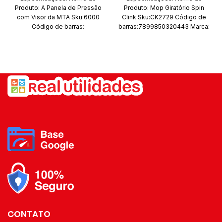
preço
preço
Produto:
A Panela de Pressão
Produto: Mop Giratório Spin
original
atual
com Visor da MTA
Sku:6000
Clink Sku:CK2729 Código de
era:
é:
Código de barras:
barras:7899850320443 Marca:
7897186660004 Marca: MTA
Clink Composição: Balde em
R$ 89,99.
R$ 64
Composição: Alumínio
polipropileno, cabo em aço
Conteúdo da embalagem: 01
inox e refil em microfibra
Panela de Pressão Quantidade
Quantidade de peças: 2 peças
de peças: 1 Peça
CONTATO